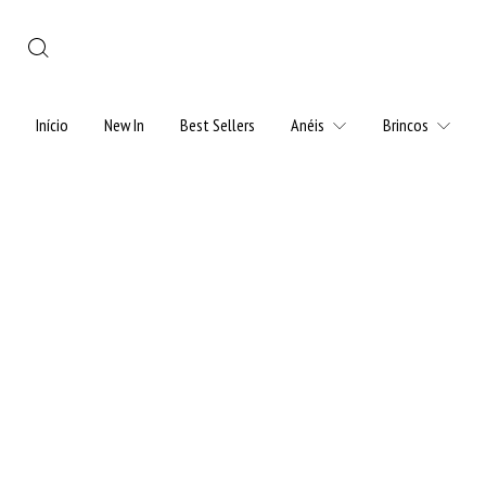
Início
New In
Best Sellers
Anéis
Brincos