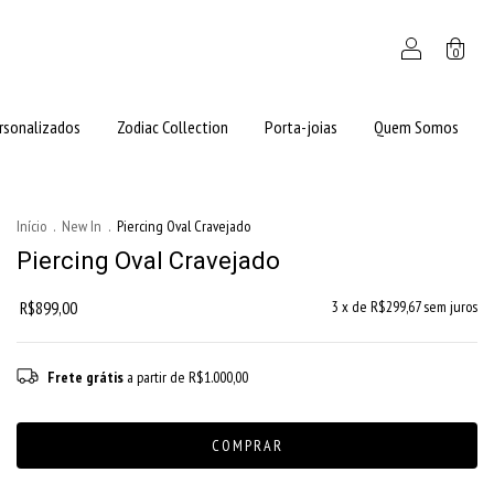
0
rsonalizados
Zodiac Collection
Porta-joias
Quem Somos
Início
.
New In
.
Piercing Oval Cravejado
Piercing Oval Cravejado
R$899,00
3
x de
R$299,67
sem juros
Frete grátis
a partir de
R$1.000,00