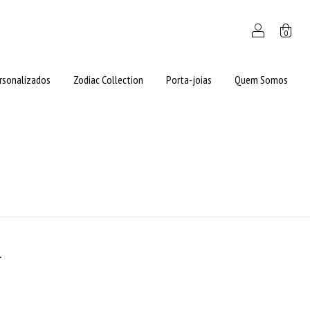
0
rsonalizados
Zodiac Collection
Porta-joias
Quem Somos
.