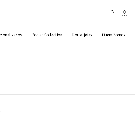
0
rsonalizados
Zodiac Collection
Porta-joias
Quem Somos
.